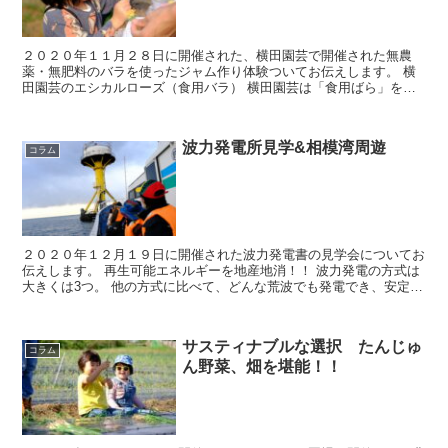
２０２０年１１月２８日に開催された、横田園芸で開催された無農
薬・無肥料のバラを使ったジャム作り体験ついてお伝えします。 横
田園芸のエシカルローズ（食用バラ） 横田園芸は「食用ばら」を専
門とする湘南平塚にある農園です。化学農薬、化学肥料、除草...
波力発電所見学&相模湾周遊
コラム
２０２０年１２月１９日に開催された波力発電書の見学会についてお
伝えします。 再生可能エネルギーを地産地消！！ 波力発電の方式は
大きくは3つ。 他の方式に比べて、どんな荒波でも発電でき、安定し
て稼働できるのが特徴。 まず始めに、東大のリム先生...
サスティナブルな選択 たんじゅ
コラム
ん野菜、畑を堪能！！