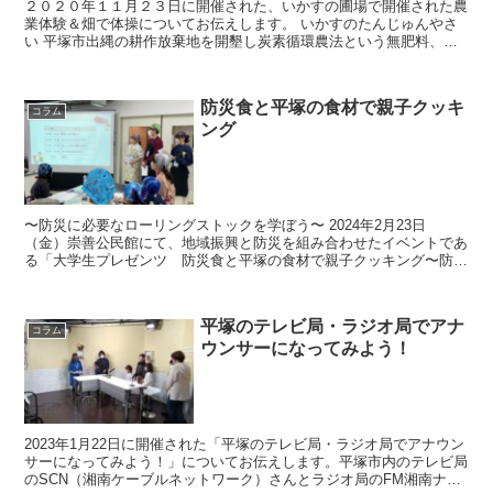
２０２０年１１月２３日に開催された、いかすの圃場で開催された農
業体験＆畑で体操についてお伝えします。 いかすのたんじゅんやさ
い 平塚市出縄の耕作放棄地を開墾し炭素循環農法という無肥料、無
農薬の野菜を育てている株式会社いかす。オーガニック野菜...
防災食と平塚の食材で親子クッキ
コラム
ング
〜防災に必要なローリングストックを学ぼう〜 2024年2月23日
（金）崇善公民館にて、地域振興と防災を組み合わせたイベントであ
る「大学生プレゼンツ 防災食と平塚の食材で親子クッキング〜防災
に必要なローリングストックを学ぼう〜」を実施した。 ...
平塚のテレビ局・ラジオ局でアナ
コラム
ウンサーになってみよう！
2023年1月22日に開催された「平塚のテレビ局・ラジオ局でアナウン
サーになってみよう！」についてお伝えします。平塚市内のテレビ局
のSCN（湘南ケーブルネットワーク）さんとラジオ局のFM湘南ナパ